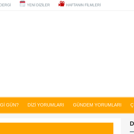
DERGİ
YENİ DİZİLER
HAFTANIN FİLMLERİ
NGİ GÜN?
DİZİ YORUMLARI
GÜNDEM YORUMLARI
Ç
D