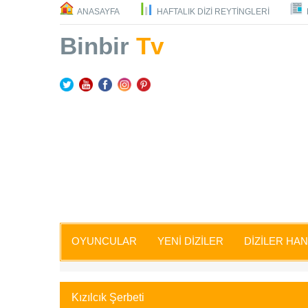
ANASAYFA
HAFTALIK DİZİ REYTİNGLERİ
Binbir
Tv
OYUNCULAR
YENİ DİZİLER
DİZİLER HA
Kızılcık Şerbeti