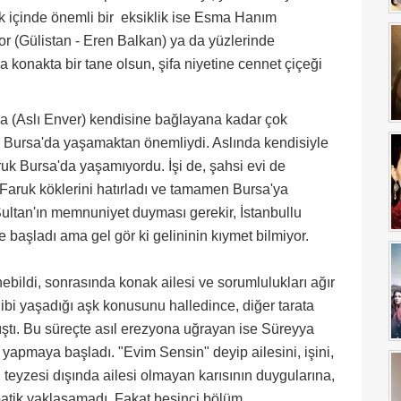
lık içinde önemli bir eksiklik ise Esma Hanım
iyor (Gülistan - Eren Balkan) ya da yüzlerinde
 konakta bir tane olsun, şifa niyetine cennet çiçeği
ya (Aslı Enver) kendisine bağlayana kadar çok
, Bursa'da yaşamaktan önemliydi. Aslında kendisiyle
ruk Bursa'da yaşamıyordu. İşi de, şahsi evi de
 Faruk köklerini hatırladı ve tamamen Bursa'ya
Sultan'ın memnuniyet duyması gerekir, İstanbullu
başladı ama gel gör ki gelininin kıymet bilmiyor.
bildi, sonrasında konak ailesi ve sorumlulukları ağır
ibi yaşadığı aşk konusunu halledince, diğer tarata
ştı. Bu süreçte asıl erezyona uğrayan ise Süreyya
apmaya başladı. "Evim Sensin" deyip ailesini, işini,
, teyzesi dışında ailesi olmayan karısının duygularına,
mpatik yaklaşamadı. Fakat beşinci bölüm