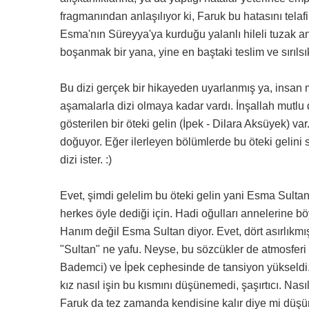
fragmanından anlaşılıyor ki, Faruk bu hatasını tel
Esma'nın Süreyya'ya kurduğu yalanlı hileli tuzak an
boşanmak bir yana, yine en baştaki teslim ve sırıls
Bu dizi gerçek bir hikayeden uyarlanmış ya, insan m
aşamalarla dizi olmaya kadar vardı. İnşallah mutlu 
gösterilen bir öteki gelin (İpek - Dilara Aksüyek) v
doğuyor. Eğer ilerleyen bölümlerde bu öteki gelini
dizi ister. :)
Evet, şimdi gelelim bu öteki gelin yani Esma Sultan
herkes öyle dediği için. Hadi oğulları annelerine b
Hanım değil Esma Sultan diyor. Evet, dört asırlıkmı
"Sultan" ne yafu. Neyse, bu sözcükler de atmosferi ku
Bademci) ve İpek cephesinde de tansiyon yükseldi. Gü
kız nasıl işin bu kısmını düşünemedi, şaşırtıcı. N
Faruk da tez zamanda kendisine kalır diye mi düşü