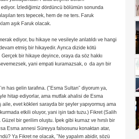
afi ediyor. İzlediğimiz dördüncü bölümün sonunda
laşılan ters tepecek, hem de ne ters. Faruk
ıklam aşık Faruk olacak.
erak ediyor, bu hikaye ne vesileyle anlatıldı ve hangi
devam etmiş bir hikayedir. Ayrıca dizide kötü
ar. Gerçek bir hikaye deyince, oraya da söz hakkı
 sevemezsek, yani empati kuramazsak, o da ayrı bir
'ın has gelin tarafına. ("Esma Sultan" diyorum ya,
öyle hitap ediyorlar, ama mutfak ahalisi de Esma
ş aile, evet kökleri sarayda bir şeyler yapıyormuş ama
rmada etkili oluyor, yani işin tadı tuzu.) Fikret (Salih
zel bir gerilim oluştu. İpek gibi kurnaz ve hırslı bir
asılsa Esma annesi Süreyya falsosunu konaktan atar,
ndü? Ya Fikret ne olacak, "Ne yapalım abidir, sözü