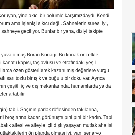
oruyan, yine akıcı bir bölümle karşımızdaydı. Kendi
m ama işlenişi sıkıcı değil. Sahnelerin süresi iyi,
ahneye geçiliyor. Bunlar bir yana, diziyi takipte
eye yuva olmuş Boran Konağı. Bu konak öncelkle
i kanatlı kapısı, taş avlusu ve etrafındaki yeşil
ıllarca özen gösterilerek kazanılmış değerlere vurgu
 sarı tozlu bir ışık ve buğulu bir doku var. Ayrıca
ın çeşitli iç ve dış mekanlarında, hamamlarda ya da
er artabilir.
n) tabii. Saçının parlak röflesinden takılarına,
broşlarına kadar, görünüşte pırıl pırıl bir kadın. Tabii
ık ailesi ve aileyle içli dışlı yaşayan mutfak ahalisi
utfaktakilerin ön planda olması iyi, yani senaryo