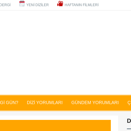
DERGİ
YENİ DİZİLER
HAFTANIN FİLMLERİ
NGİ GÜN?
DİZİ YORUMLARI
GÜNDEM YORUMLARI
Ç
D