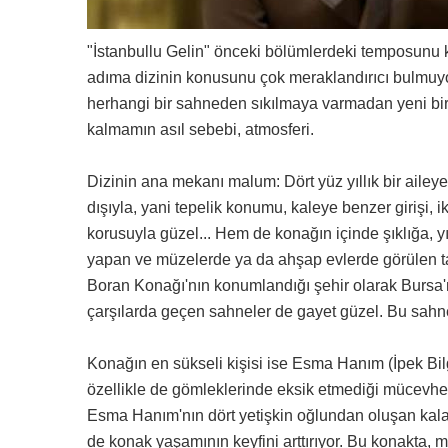
"İstanbullu Gelin" önceki bölümlerdeki temposunu k
adıma dizinin konusunu çok meraklandırıcı bulmuyoru
herhangi bir sahneden sıkılmaya varmadan yeni bir s
kalmamın asıl sebebi, atmosferi.
Dizinin ana mekanı malum: Dört yüz yıllık bir ail
dışıyla, yani tepelik konumu, kaleye benzer girişi, ik
korusuyla güzel... Hem de konağın içinde şıklığa, y
yapan ve müzelerde ya da ahşap evlerde görülen tatlı
Boran Konağı'nın konumlandığı şehir olarak Bursa'n
çarşılarda geçen sahneler de gayet güzel. Bu sahnel
Konağın en sükseli kişisi ise Esma Hanım (İpek Bilgi
özellikle de gömleklerinde eksik etmediği mücevherli 
Esma Hanım'nın dört yetişkin oğlundan oluşan kalabal
de konak yaşamının keyfini arttırıyor. Bu konakta, m