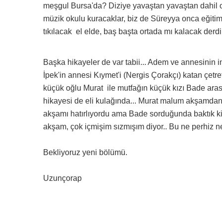
meşgul Bursa'da? Diziye yavaştan yavaştan dahil o
müzik okulu kuracaklar, biz de Süreyya onca eğiti
tıkılacak el elde, baş başta ortada mı kalacak derd
Başka hikayeler de var tabii... Adem ve annesinin i
İpek'in annesi Kıymet'i (Nergis Çorakçı) katan çetref
küçük oğlu Murat ile mutfağın küçük kızı Bade arası
hikayesi de eli kulağında... Murat malum akşamdan
akşamı hatırlıyordu ama Bade sorduğunda baktık ki
akşam, çok içmişim sızmışım diyor.. Bu ne perhiz ne
Bekliyoruz yeni bölümü.
Uzunçorap