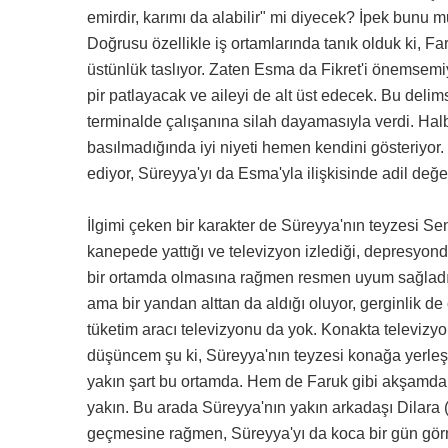
emirdir, karımı da alabilir" mi diyecek? İpek bunu m
Doğrusu özellikle iş ortamlarında tanık olduk ki, Far
üstünlük taslıyor. Zaten Esma da Fikret'i önemsemiyo
pir patlayacak ve aileyi de alt üst edecek. Bu delim
terminalde çalışanına silah dayamasıyla verdi. Halbuk
basılmadığında iyi niyeti hemen kendini gösteriyor
ediyor, Süreyya'yı da Esma'yla ilişkisinde adil değe
İlgimi çeken bir karakter de Süreyya'nın teyzesi S
kanepede yattığı ve televizyon izlediği, depresyond
bir ortamda olmasına rağmen resmen uyum sağladı. 
ama bir yandan alttan da aldığı oluyor, gerginlik d
tüketim aracı televizyonu da yok. Konakta televizy
düşüncem şu ki, Süreyya'nın teyzesi konağa yerle
yakın şart bu ortamda. Hem de Faruk gibi akşamdan
yakın. Bu arada Süreyya'nın yakın arkadaşı Dilara
geçmesine rağmen, Süreyya'yı da koca bir gün görm