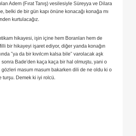
lan Adem (Fırat Tanış) vesilesiyle Süreyya ve Dilara
me, belki de bir gün kapı önüne konacağı konağa mı
inden kurtulacağız.
ntikam hikayesi, işin içine hem Boranları hem de
illi bir hikayeyi işaret ediyor, diğer yanda konağın
nda "ya da bir kıvılcım kalsa bile" varolacak aşk
 sonra Bade'den kaça kaça bir hal olmuştu, yani o
 gözleri masum masum bakarken dili de ne oldu ki o
 turşu. Demek ki iyi rolcü.