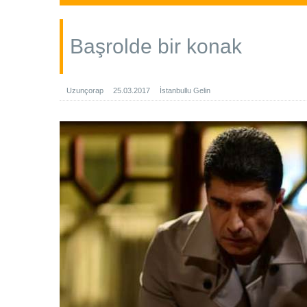
Başrolde bir konak
Uzunçorap
25.03.2017
İstanbullu Gelin