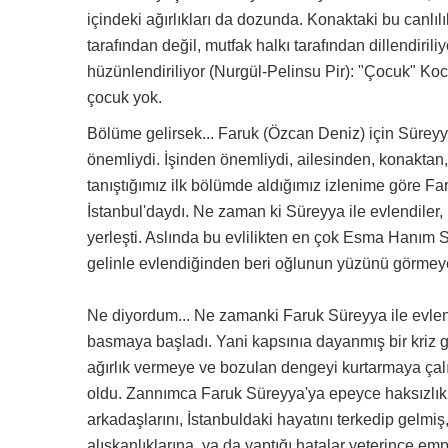
içindeki ağırlıkları da dozunda. Konaktaki bu canlı
tarafından değil, mutfak halkı tarafından dillendiril
hüzünlendiriliyor (Nurgül-Pelinsu Pir): "Çocuk" Koca
çocuk yok.
Bölüme gelirsek... Faruk (Özcan Deniz) için Sürey
önemliydi. İşinden önemliydi, ailesinden, konaktan
tanıştığımız ilk bölümde aldığımız izlenime göre Fa
İstanbul'daydı. Ne zaman ki Süreyya ile evlendiler,
yerleşti. Aslında bu evlilikten en çok Esma Hanım 
gelinle evlendiğinden beri oğlunun yüzünü görmeye 
Ne diyordum... Ne zamanki Faruk Süreyya ile evlene
basmaya başladı. Yani kapsınıa dayanmış bir kriz g
ağırlık vermeye ve bozulan dengeyi kurtarmaya çalı
oldu. Zannımca Faruk Süreyya'ya epeyce haksızlık y
arkadaşlarını, İstanbuldaki hayatını terkedip gelmiş
alışkanlıklarına, ya da yaptığı hatalar yeterince e