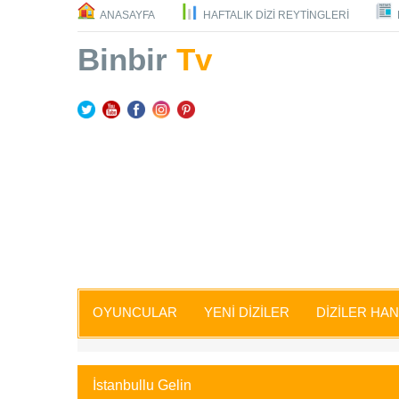
ANASAYFA
HAFTALIK DİZİ REYTİNGLERİ
Binbir
Tv
OYUNCULAR
YENİ DİZİLER
DİZİLER HA
İstanbullu Gelin