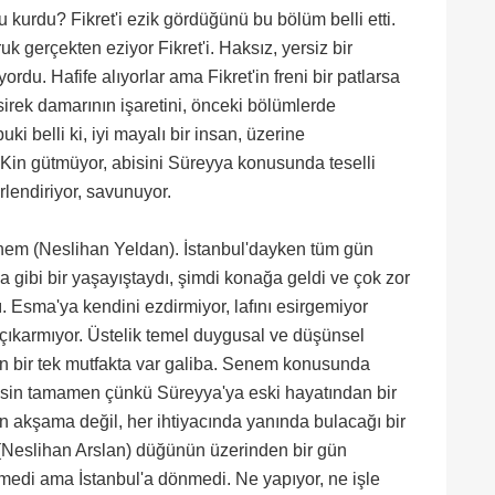
u kurdu? Fikret'i ezik gördüğünü bu bölüm belli etti.
uk gerçekten eziyor Fikret'i. Haksız, yersiz bir
rdu. Hafife alıyorlar ama Fikret'in freni bir patlarsa
sirek damarının işaretini, önceki bölümlerde
i belli ki, iyi mayalı bir insan, üzerine
. Kin gütmüyor, abisini Süreyya konusunda teselli
rlendiriyor, savunuyor.
enem (Neslihan Yeldan). İstanbul'dayken tüm gün
a gibi bir yaşayıştaydı, şimdi konağa geldi ve çok zor
Esma'ya kendini ezdirmiyor, lafını esirgemiyor
e çıkarmıyor. Üstelik temel duygusal ve düşünsel
on bir tek mutfakta var galiba. Senem konusunda
şsin tamamen çünkü Süreyya'ya eski hayatından bir
 akşama değil, her ihtiyacında yanında bulacağı bir
 (Neslihan Arslan) düğünün üzerinden bir gün
edi ama İstanbul'a dönmedi. Ne yapıyor, ne işle